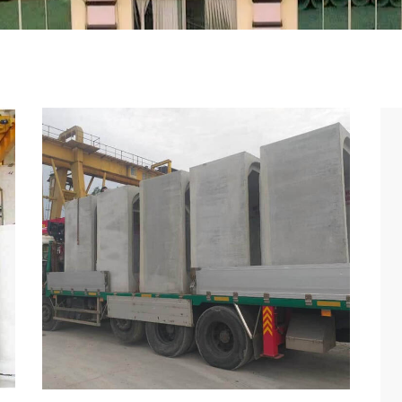
HIỆU
SẢN PHẨM
DỰ ÁN
TIN TỨC
TUYỂN DỤNG
LIÊN HỆ
TIẾNG VI
ẾM