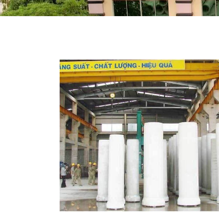
TRANG CHỦ
GIỚI T
TÌM KI