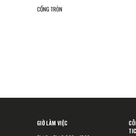
CỐNG TRÒN
GIỜ LÀM VIỆC
CÔ
TI