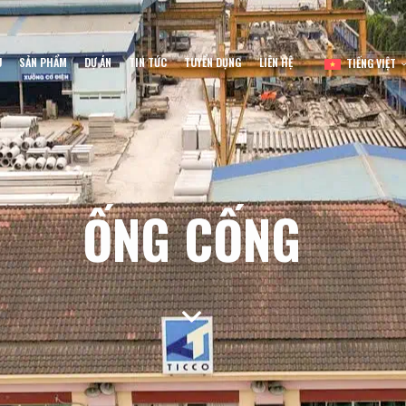
U
SẢN PHẨM
DỰ ÁN
TIN TỨC
TUYỂN DỤNG
LIÊN HỆ
TIẾNG VIỆT
ỐNG CỐNG