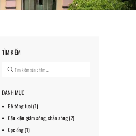
LIÊN HỆ
ỆT
TÌM KIẾM
DANH MỤC
Bê tông tươi
(1)
Cấu kiện giảm sóng, chắn sóng
(2)
Cọc ống
(1)