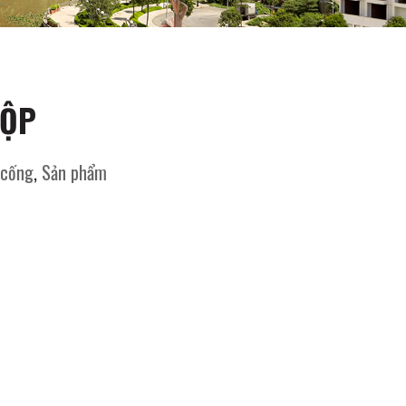
LIÊN HỆ
ỆT
HỘP
 cống
,
Sản phẩm