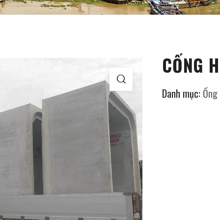
HIỆU
SẢN PHẨM
DỰ ÁN
TIN TỨC
TUYỂN DỤNG
LIÊN HỆ
TIẾNG VI
CỐNG 
Danh mục:
Ống