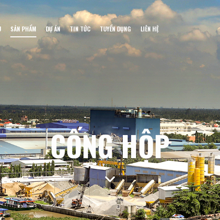
U
SẢN PHẨM
DỰ ÁN
TIN TỨC
TUYỂN DỤNG
LIÊN HỆ
CỐNG HỘP