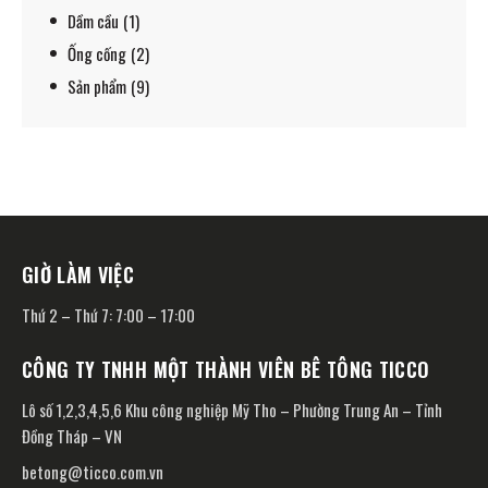
Dầm cầu
(1)
Ống cống
(2)
Sản phẩm
(9)
GIỜ LÀM VIỆC
Thứ 2 – Thứ 7: 7:00 – 17:00
CÔNG TY TNHH MỘT THÀNH VIÊN BÊ TÔNG TICCO
Lô số 1,2,3,4,5,6 Khu công nghiệp Mỹ Tho – Phường Trung An – Tỉnh
Đồng Tháp – VN
betong@ticco.com.vn